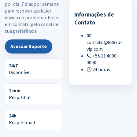
por dia, 7 dias por semana
para resolver qualquer
Informações de
dúvida ou problema. Entre
Contato
em contato pelo canal de
sua preferência.
📧
contato@888xp-
Acessar Suporte
vip.com
📞 +55 11 4000-
0000
24/7
🕐 24 horas
Disponível
2 min
Resp. Chat
24h
Resp. E-mail