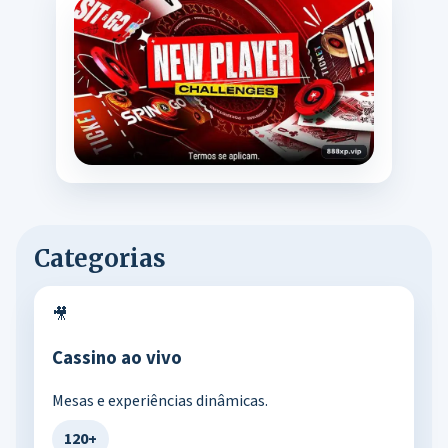
Categorias
🎥
Cassino ao vivo
Mesas e experiências dinâmicas.
120+