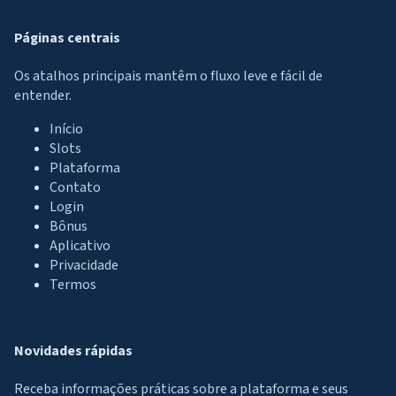
Páginas centrais
Os atalhos principais mantêm o fluxo leve e fácil de
entender.
Início
Slots
Plataforma
Contato
Login
Bônus
Aplicativo
Privacidade
Termos
Novidades rápidas
Receba informações práticas sobre a plataforma e seus