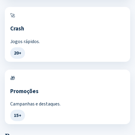
🚀
Crash
Jogos rápidos.
20+
🎁
Promoções
Campanhas e destaques.
15+