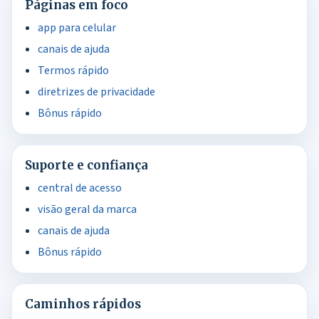
Páginas em foco
app para celular
canais de ajuda
Termos rápido
diretrizes de privacidade
Bônus rápido
Suporte e confiança
central de acesso
visão geral da marca
canais de ajuda
Bônus rápido
Caminhos rápidos