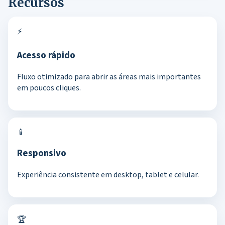
Recursos
⚡
Acesso rápido
Fluxo otimizado para abrir as áreas mais importantes
em poucos cliques.
📱
Responsivo
Experiência consistente em desktop, tablet e celular.
🏆