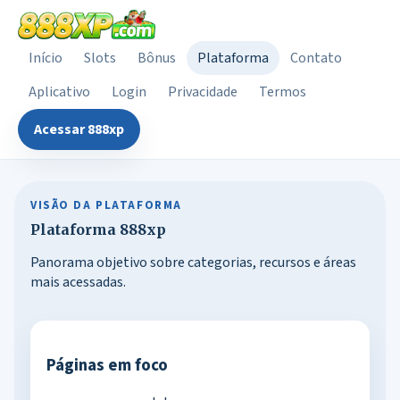
Início
Slots
Bônus
Plataforma
Contato
Aplicativo
Login
Privacidade
Termos
Acessar 888xp
VISÃO DA PLATAFORMA
Plataforma 888xp
Panorama objetivo sobre categorias, recursos e áreas
mais acessadas.
Páginas em foco